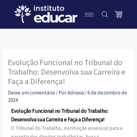
Ir
P
para
e
o
s
conteúdo
q
u
i
Evolução Funcional no Tribunal do
s
Trabalho: Desenvolva sua Carreira e
a
Faça a Diferença!
r
Deixe um comentário
/ Por
Adriana
/
6 de dezembro de
2024
Evolução Funcional no Tribunal do Trabalho:
Desenvolva sua Carreira e Faça a Diferença!
O Tribunal do Trabalho, instituição essencial para a
garantia dos direitos trabalhistas, busca