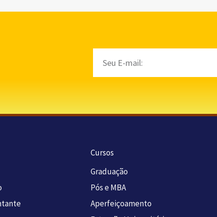
Email
Cursos
Graduação
o
Pós e MBA
ntante
Aperfeiçoamento