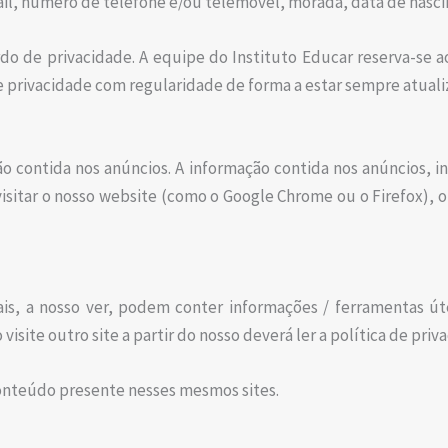
ail, número de telefone e/ou telemóvel, morada, data de nasc
o de privacidade. A equipe do Instituto Educar reserva-se ao 
privacidade com regularidade de forma a estar sempre atuali
 contida nos anúncios. A informação contida nos anúncios, inc
visitar o nosso website (como o Google Chrome ou o Firefox), o
ais, a nosso ver, podem conter informações / ferramentas útei
 visite outro site a partir do nosso deverá ler a política de pr
conteúdo presente nesses mesmos sites.