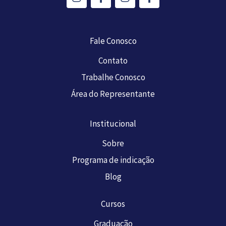
s
c
s
c
t
e
t
e
a
b
a
b
g
o
g
o
Fale Conosco
r
o
r
o
a
k
a
k
Contato
m
-
m
-
Trabalhe Conosco
f
f
Área do Representante
Institucional
Sobre
Programa de indicação
Blog
Cursos
Graduação