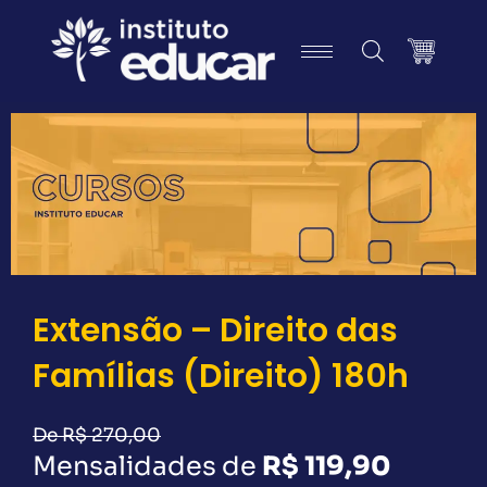
Ir
para
o
conteúdo
Extensão – Direito das
Famílias (Direito) 180h
De R$ 270,00
Mensalidades de
R$ 119,90